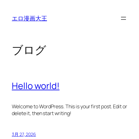
内
容
エロ漫画大王
を
ス
キ
ッ
ブログ
プ
Hello world!
Welcome to WordPress. This is your first post. Edit or
delete it, then start writing!
3月 27, 2026