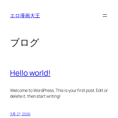
内
容
エロ漫画大王
を
ス
キ
ッ
ブログ
プ
Hello world!
Welcome to WordPress. This is your first post. Edit or
delete it, then start writing!
3月 27, 2026